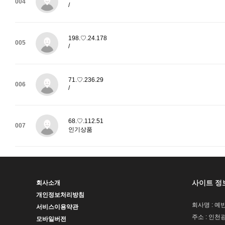
004
/
198.♡.24.178
005
/
71.♡.236.29
006
/
68.♡.112.51
007
인기상품
사이트 정
회사소개
개인정보처리방침
회사명 : 예빈
서비스이용약관
주소 : 인천
모바일버전