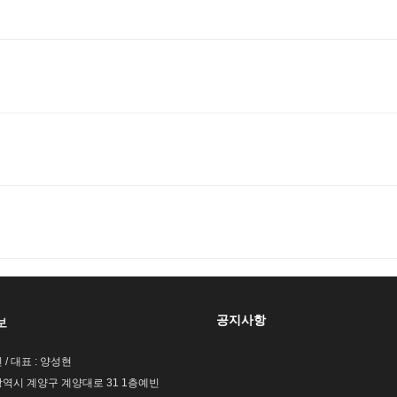
공지사항
보
 / 대표 : 양성현
광역시 계양구 계양대로 31 1층예빈