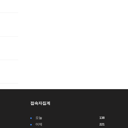
접속자집계
오늘
138
어제
221