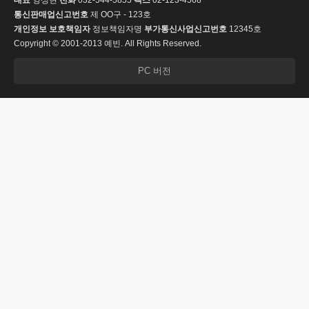
대표
양성현
전화
032-544-5855
팩스
02-123-4568
통신판매업신고번호
제 OO구 - 123호
개인정보 보호책임자
정보책임자명
부가통신사업신고번호
12345호
Copyright © 2001-2013 예빈. All Rights Reserved.
PC 버전